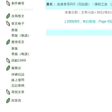
創作練習
書名：
血修會系列3（完結篇）：煉獄之血
(
- - - - - - - -
本書分類：文學小說> 科幻/奇幻小說
自我推文
( 2006/8/5．奇幻基地
．Page 43
留言格子
新版
舊版（唯讀）
愛情宣言
新版
舊版（唯讀）
回顧1999
服務台
伊網日誌
線上發問
忘記密碼
尋找文章
回首頁