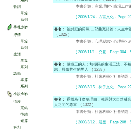
系列
本書分類：商業理財> 職場工作術> 
歌詞
單篇
( 2006/1/24．方言文化
．Page 2
系列
手札創作
書名：
被討厭的勇氣 二部曲完結篇：人生幸
( 1025 )
抒情
單篇
本書分類：心理勵志> 心理學> 經典
系列
( 2006/11/1．究竟
．Page 304
．$
生活
單篇
書名：
做鐵工的人：無極限的生活工法，不
系列
志，與鐵共生的男人
( 1239 )
語錄
本書分類：社會科學> 社會議題 . .
單篇
系列
( 2006/3/15．柿子文化
．Page 2
小說創作
書名：
裸體為什麼要理由：強調與大自然融
情愛
人之間的尊重
( 1322 )
完結
本書分類：社會科學> 社會議題 . .
待續
短篇
( 2006/3/12．晨星
．Page 208
．$
科幻