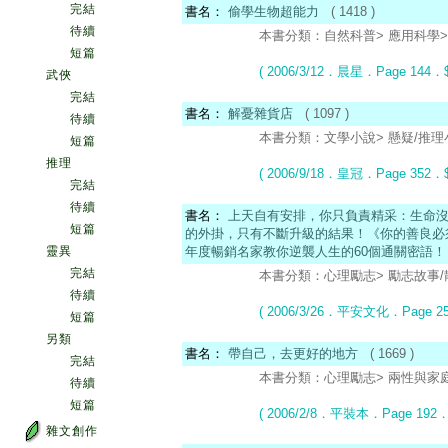
完結
書名：
偷學生物超能力
( 1418 )
待續
本書分類：自然科普> 應用科學> 概論
短篇
( 2006/3/12．晨星
．Page 144
．$
武俠
完結
書名：
解憂雜貨店
( 1097 )
待續
本書分類：文學小說> 懸疑/推理小說
短篇
推理
( 2006/9/18．皇冠
．Page 352
．$
完結
待續
書名：
上天自有安排，你只負責精采：生命
短篇
的外掛，只有不斷升級的結果！《你的善良必
靈異
年度暢銷名家教你逆襲人生的60個通關密語！
完結
本書分類：心理勵志> 勵志故事/散文
待續
( 2006/3/26．平安文化
．Page 2
短篇
另類
書名：
帶自己，去更好的地方
( 1669 )
完結
本書分類：心理勵志> 兩性與家庭關係
待續
短篇
( 2006/2/8．平裝本
．Page 192
．
雜文創作