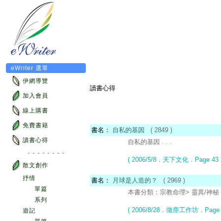
eWriter 選單
伊網導覽
讀書心得
加入會員
線上購書
免費書籍
書名：
自私的基因
( 2849 )
讀書心得
自私的基因 . . .
- - - - - - - -
( 2006/5/8．天下文化
．Page 43
散文創作
抒情
書名：
月球是人造的？
( 2969 )
單篇
本書分類：宗教命理> 靈異/神秘 . 
系列
( 2006/8/28．微塵工作坊
．Page 
遊記