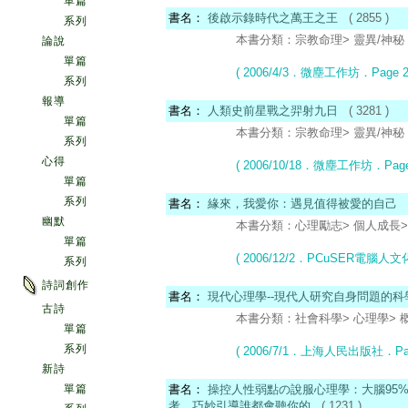
單篇
書名：
後啟示錄時代之萬王之王
( 2855 )
系列
本書分類：宗教命理> 靈異/神秘 . 
論說
單篇
( 2006/4/3．微塵工作坊
．Page 2
系列
報導
書名：
人類史前星戰之羿射九日
( 3281 )
單篇
本書分類：宗教命理> 靈異/神秘 . 
系列
心得
( 2006/10/18．微塵工作坊
．Page
單篇
系列
書名：
緣來，我愛你：遇見值得被愛的自己
幽默
本書分類：心理勵志> 個人成長> 心
單篇
( 2006/12/2．PCuSER電腦人文
系列
詩詞創作
書名：
現代心理學--現代人研究自身問題的科
古詩
本書分類：社會科學> 心理學> 概論/
單篇
系列
( 2006/7/1．上海人民出版社
．Pa
新詩
單篇
書名：
操控人性弱點の說服心理學：大腦95
考，巧妙引導誰都會聽你的
( 1231 )