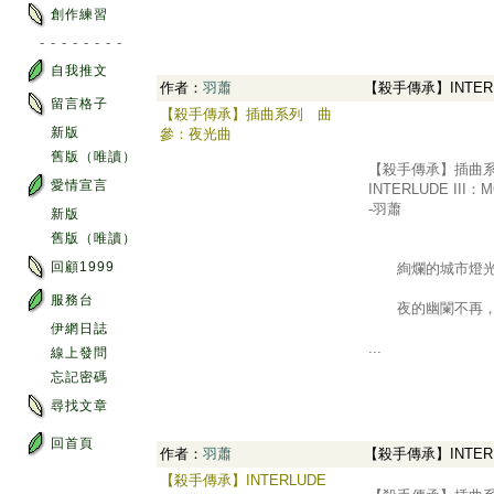
創作練習
- - - - - - - -
自我推文
作者：
羽蕭
【殺手傳承】INTERL
留言格子
【殺手傳承】插曲系列 曲
.
新版
參：夜光曲
舊版（唯讀）
【殺手傳承】插曲
愛情宣言
INTERLUDE III：
-羽蕭
新版
舊版（唯讀）
回顧1999
絢爛的城市燈光如
服務台
夜的幽闌不再，一
伊網日誌
...
線上發問
忘記密碼
尋找文章
回首頁
作者：
羽蕭
【殺手傳承】INTERL
【殺手傳承】INTERLUDE
.