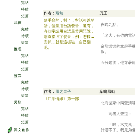
完結
待續
作者：
飛無
刀王
短篇
隨手寫的，對了，對話可以的
.
武俠
夜晚九點。
話，儘量用台語發音，還有，
完結
有些字請用台語最常用語說，
「老大，有你的電
待續
別直接照字發音，例：怎樣→
安抓…就是這樣啦…自己翻
短篇
余龍懶懶的拿起手
吧。
推理
服。
完結
待續
五分鐘後，他穿著輕
短篇
靈異
完結
待續
作者：
風之皇子
葉鳴風動
短篇
《江湖情緣》第一部
.
另類
北海世家中兩聲清
完結
高者大聲道：
待續
短篇
「喂，木英風，咱
雜文創作
計活不了。我兄弟倆