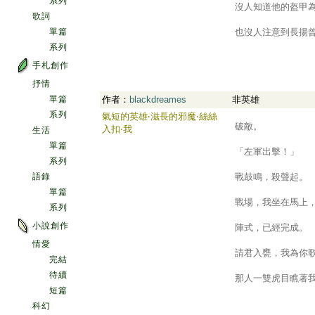
系列
沒人知道他的盔甲
歌詞
單篇
也沒人注意到長揚
系列
手札創作
抒情
單篇
作者：
blackdreames
非英雄
系列
氣短的英雄‧滋長的邪魔‧絲絲
.
破敵。
入扣‧我
生活
單篇
「左軍出擊！」
系列
語錄
戰鼓鳴，殺聲起。
單篇
戰場，我坐在馬上
系列
小說創作
陣式，已經完成。
情愛
請君入甕，我為你
完結
待續
那人一雙虎目瞧著我
短篇
科幻