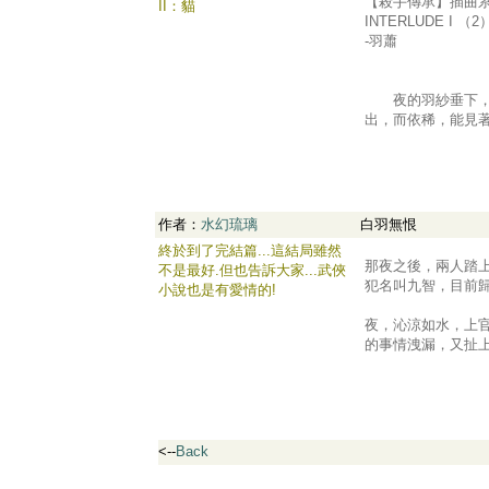
【殺手傳承】插曲
II：貓
INTERLUDE I （
-羽蕭
夜的羽紗垂下，裹
出，而依稀，能見著
作者：
水幻琉璃
白羽無恨
終於到了完結篇...這結局雖然
.
那夜之後，兩人踏
不是最好.但也告訴大家...武俠
犯名叫九智，目前歸隱
小說也是有愛情的!
夜，沁涼如水，上
的事情洩漏，又扯上了
<--
Back