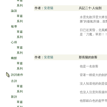
單篇
系列
作者：
安君陽
兵記二十‧人仙別
論說
.
單篇
水雲先敗浮雲大將
系列
勝”的傲氣所攝，
報導
日已近黃昏，北風
單篇
是「刀魔」單邪！！.
系列
心得
單篇
系列
作者：
安君陽
那長陽的劍客
幽默
.
單篇
他是一名劍客
系列
詩詞創作
背著一柄偌大的劍
古詩
沒人知道他的劍是
單篇
系列
也沒人注意到長揚
新詩
他那銀白色的盔甲
單篇