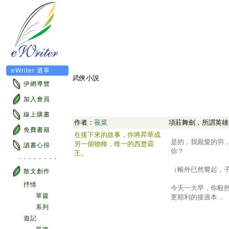
eWriter 選單
武俠小說
伊網導覽
加入會員
線上購書
作者：
莪菜
項莊舞劍，所謂英雄
免費書籍
在接下來的故事，你將昇華成
.
是的，我親愛的羽
另一個物種，唯一的西楚霸
讀書心得
你？
王。
- - - - - - - -
（帳外已然響起，
散文創作
抒情
今天一大早，你毅
單篇
更順利的接過本...
系列
遊記